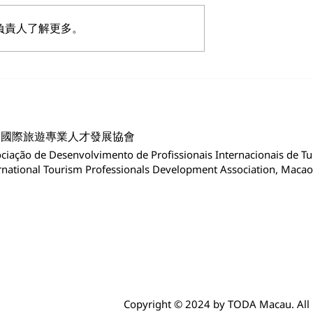
負責人了解更多。
s the
UEM 与 TODA 合作加强
Secretariat of
教育和研究
 for Economic
 Co-operation
門國際旅遊專業人才發展協會
hina and
ciação de Desenvolvimento de Profissionais Internacionais de 
e-speaking
rnational Tourism Professionals Development Association, Maca
 (Macao)
cao)
Copyright © 2024 by TODA Macau. All r