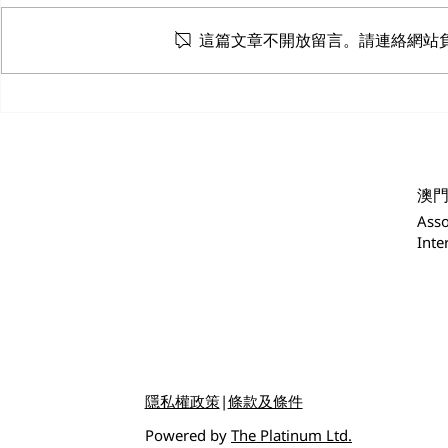
這篇文章不開放留言。請連絡網站
可持续旅游实践文凭课程第 3
TODA Visit
Permanent 
场于 2025 年 4 月 25 日举
the Forum
行。
and Trade
澳
between C
Asso
Portugues
Inte
Countries
(Forum Ma
隱私權政策
|
條款及條件
Powered by
The Platinum Ltd.