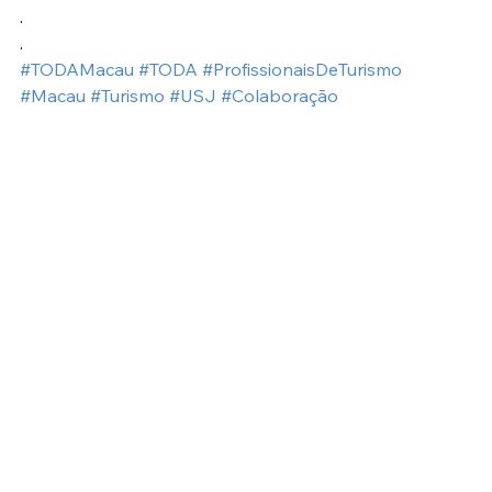
.
.
#TODAMacau
#TODA
#ProfissionaisDeTurismo
#Macau
#Turismo
#USJ
#Colaboração