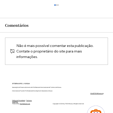
Comentários
Não é mais possível comentar esta publicação.
Contate o proprietário do site para mais
informações.
Cerimônia de Encerramento do
Diploma em Práticas de Turismo
Sustentável realizada em Outubro de
2025
澳門國際旅遊專業人才發展協會
Associação de Desenvolvimento de Profissionais Internacionais de Turismo de Macau
International Tourism Professionals Development Association, Macao
Info@TODAMacau.org
Política de Privacidade
|
Termos e
Condições
Copyright © 2024 by TODA Macau. All rights reserved.
Powered by
The Platinum Ltd.