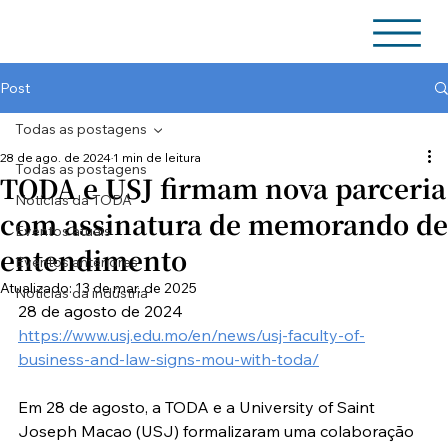
Post
Todas as postagens
28 de ago. de 2024
1 min de leitura
Todas as postagens
TODA e USJ firmam nova parceria
Notícias da TODA
com assinatura de memorando de
Eventos atuais
entendimento
Eventos anteriores
Atualizado:
13 de mar. de 2025
Notícias da indústria
28 de agosto de 2024
https://www.usj.edu.mo/en/news/usj-faculty-of-
business-and-law-signs-mou-with-toda/
Em 28 de agosto, a TODA e a University of Saint 
Joseph Macao (USJ) formalizaram uma colaboração 