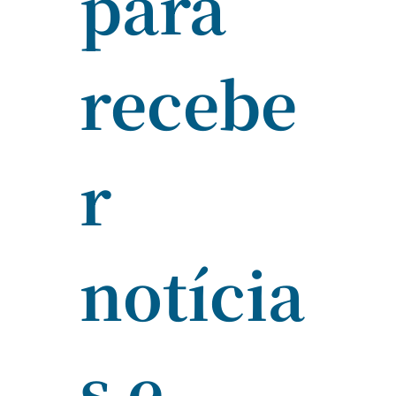
para 
recebe
r 
notícia
s e 