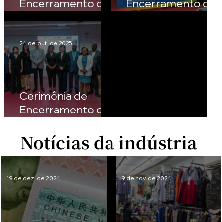
Encerramento do
Encerramento do
Diploma em
Diploma em
Práticas de
Práticas de
Turismo
Turismo
24 de out. de 2025
Sustentável
Sustentável
realizada em
realizada em
Outubro de 2025
Outubro de 2025
Cerimônia de
Encerramento do
Diploma em
Notícias da indústria
Notícias da indústria
Práticas de
Turismo
Sustentável
realizada em
19 de dez. de 2024
9 de nov. de 2024
Outubro de 2025