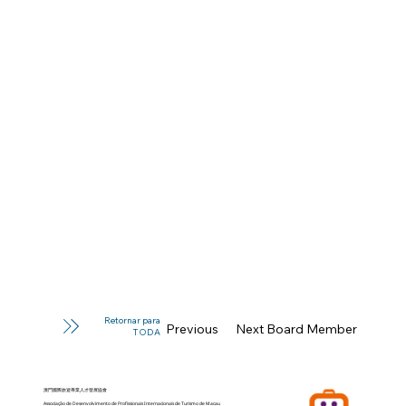
Retornar para
Previous Board Member
Next Board Member
TODA
澳門國際旅遊專業人才發展協會
Associação de Desenvolvimento de Profissionais Internacionais de Turismo de Macau