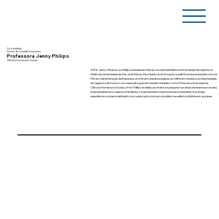
Co-Fundador
Diretor do Conselho Executivo
Professora Jenny Philips
Ciências Humanas e Sociais
A Prof. Jenny Oliveros Lao Phillips, baseada em Macau, é a estimada Reitora da Faculdade de Negócios e
Direito da Universidade de São José, Macau. Ela ostenta uma formação acadêmica impressionante com um
PhD em Administração de Empresas, um MA em Literatura Inglesa, um MBA em Gestão e um Bacharelado
em Negócios de Turismo com especialização em Gestão Hoteleira. Como Professora Associada de
Ciências Humanas e Sociais, a Prof. Phillips se dedica ao ensino e à pesquisa nas áreas de empresas sociais,
empreendedorismo, negócios familiares, comportamento organizacional e marketing. Sua ampla
experiência e comprometimento com a educação a tornam uma líder e acadêmica distinta em sua área.