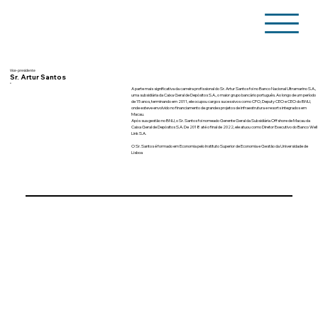
Vice-presidente
Sr. Artur Santos
•
A parte mais significativa da carreira profissional do Sr. Artur Santos foi no Banco Nacional Ultramarino S.A.,
uma subsidiária da Caixa Geral de Depósitos S.A., o maior grupo bancário português. Ao longo de um período
de 15 anos, terminando em 2011, ele ocupou cargos sucessivos como CFO, Deputy CEO e CEO do BNU,
onde esteve envolvido no financiamento de grandes projetos de infraestrutura e resorts integrados em
Macau.
Após sua gestão no BNU, o Sr. Santos foi nomeado Gerente Geral da Subsidiária Offshore de Macau da
Caixa Geral de Depósitos S.A. De 2018 até o final de 2022, ele atuou como Diretor Executivo do Banco Well
Link S.A.
O Sr. Santos é formado em Economia pelo Instituto Superior de Economia e Gestão da Universidade de
Lisboa