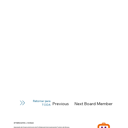
Retornar para
Previous Board Member
Next Board Member
TODA
澳門國際旅遊專業人才發展協會
Associação de Desenvolvimento de Profissionais Internacionais de Turismo de Macau