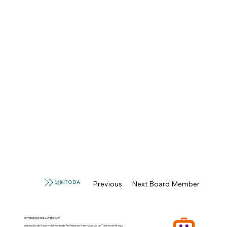
返回TODA
Previous Board Member
Next Board Member
澳門國際旅遊專業人才發展協會
Associação de Desenvolvimento de Profissionais Internacionais de Turismo de Macau