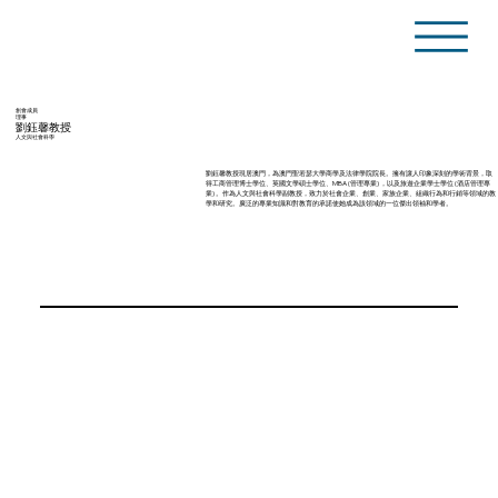
創會成員
理事
劉鈺馨教授
人文與社會科學
劉鈺馨教授現居澳門，為澳門聖若瑟大學商學及法律學院院長。擁有讓人印象深刻的學術背景，取
得工商管理博士學位、英國文學碩士學位、MBA (管理專業) ，以及旅遊企業學士學位 (酒店管理專
業) 。作為人文與社會科學副教授，致力於社會企業、創業、家族企業、組織行為和行銷等領域的教
學和研究。廣泛的專業知識和對教育的承諾使她成為該領域的一位傑出領袖和學者。