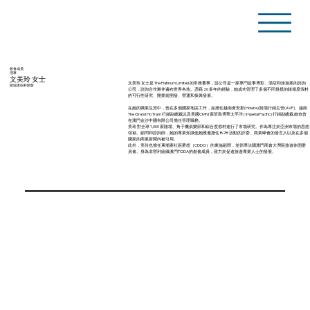
創會成員
理事
文美玲 女士
文美玲 女士是 The Platinum Limited 的常務董事，該公司是一家專門從事博彩、酒店和旅遊業的諮詢
賭場度假村開發
公司，諮詢合作夥伴遍布世界各地。憑藉 20 多年的經驗，她成功管理了多個不同規模的賭場度假村
的可行性研究、開業前開發、營運和振興發展。
在她的職業生涯中，曾在多個國家地區工作，如擔任越南會安那(Hoiana) 賭場行銷主管(AVP)、越南
The Grand Ho Tram 行銷副總裁以及美國CMNI 塞班島博華太平洋 ( Imperial Pacific) 行銷副總裁.她也曾
在澳門金沙中國有限公司擔任管理職務。
美玲 對全球 1,000 家賭場、角子機俱樂部和綜合度假村進行了市場研究。作為專注於亞洲市場的思想
領袖、顧問和諮詢師，她的專業知識使她獲邀擔任 B2B 活動的評委、商業峰會的發言人以及在多個
國家的商業新聞內被引用。
此外，美玲也擔任柬埔寨社區夢想（CDDO）的東協顧問，並領導法國澳門商會大灣區旅遊休閒委
員會。身為非營利組織澳門TODA的創會成員，致力於促進旅遊專業人士的發展。