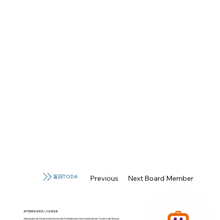
返回TODA
Previous Board Member
Next Board Member
澳門國際旅遊專業人才發展協會
Associação de Desenvolvimento de Profissionais Internacionais de Turismo de Macau