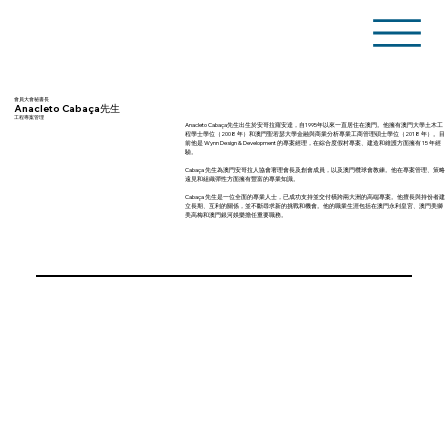
會員大會秘書長
Anacleto Cabaça先生
工程專案管理
Anacleto Cabaça先生出生於安哥拉羅安達，自1995年以來一直居住在澳門。他擁有澳門大學土木工
程學士學位（2008 年）和澳門聖若瑟大學金融與商業分析專業工商管理碩士學位（2018 年）。目
前他是 Wynn Design & Development 的專案經理，在綜合度假村專案、建造和維護方面擁有 15 年經
驗。
Cabaça 先生為澳門安哥拉人協會署理會長及創會成員，以及澳門欖球會教練。他在專案管理、策略
遠見和組織彈性方面擁有豐富的專業知識。
Cabaça 先生是一位全面的專業人士，已成功支持並交付橫跨兩大洲的高端專案。他擅長與持份者建
立長期、互利的關係，並不斷尋求新的挑戰和機會。他的職業生涯包括在澳門永利皇宮、澳門美獅
美高梅和澳門銀河娛樂擔任重要職務。