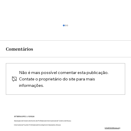
Comentários
Não é mais possível comentar esta publicação.
Contate o proprietário do site para mais
informações.
TODA apoia a 29ª Feira
Internacional de Comércio e
Investimento de Macau (MIF)
澳門國際旅遊專業人才發展協會
Associação de Desenvolvimento de Profissionais Internacionais de Turismo de Macau
International Tourism Professionals Development Association, Macao
Info@TODAMacau.org