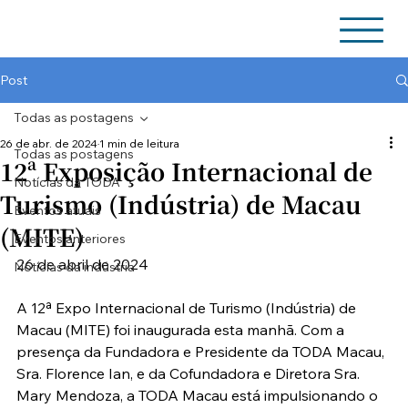
Post
Todas as postagens
26 de abr. de 2024
1 min de leitura
Todas as postagens
12ª Exposição Internacional de
Notícias da TODA
Turismo (Indústria) de Macau
Eventos atuais
(MITE)
Eventos anteriores
26 de abril de 2024
Notícias da indústria
A 12ª Expo Internacional de Turismo (Indústria) de 
Macau (MITE) foi inaugurada esta manhã. Com a 
presença da Fundadora e Presidente da TODA Macau, 
Sra. Florence Ian, e da Cofundadora e Diretora Sra. 
Mary Mendoza, a TODA Macau está impulsionando o 